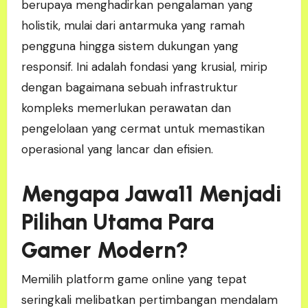
berupaya menghadirkan pengalaman yang
holistik, mulai dari antarmuka yang ramah
pengguna hingga sistem dukungan yang
responsif. Ini adalah fondasi yang krusial, mirip
dengan bagaimana sebuah infrastruktur
kompleks memerlukan perawatan dan
pengelolaan yang cermat untuk memastikan
operasional yang lancar dan efisien.
Mengapa Jawa11 Menjadi
Pilihan Utama Para
Gamer Modern?
Memilih platform game online yang tepat
seringkali melibatkan pertimbangan mendalam