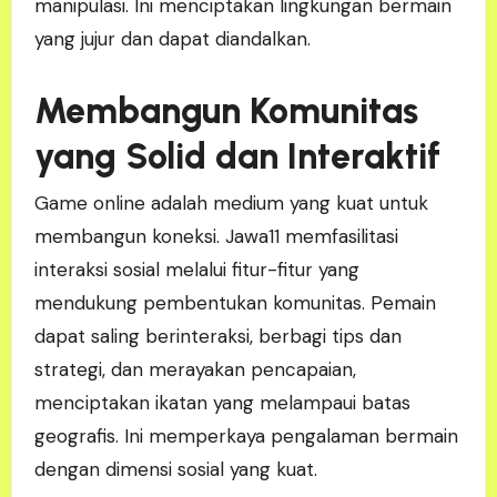
manipulasi. Ini menciptakan lingkungan bermain
yang jujur dan dapat diandalkan.
Membangun Komunitas
yang Solid dan Interaktif
Game online adalah medium yang kuat untuk
membangun koneksi. Jawa11 memfasilitasi
interaksi sosial melalui fitur-fitur yang
mendukung pembentukan komunitas. Pemain
dapat saling berinteraksi, berbagi tips dan
strategi, dan merayakan pencapaian,
menciptakan ikatan yang melampaui batas
geografis. Ini memperkaya pengalaman bermain
dengan dimensi sosial yang kuat.