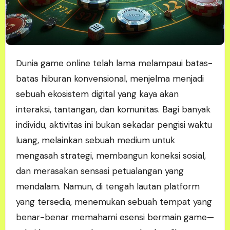
Dunia game online telah lama melampaui batas-
batas hiburan konvensional, menjelma menjadi
sebuah ekosistem digital yang kaya akan
interaksi, tantangan, dan komunitas. Bagi banyak
individu, aktivitas ini bukan sekadar pengisi waktu
luang, melainkan sebuah medium untuk
mengasah strategi, membangun koneksi sosial,
dan merasakan sensasi petualangan yang
mendalam. Namun, di tengah lautan platform
yang tersedia, menemukan sebuah tempat yang
benar-benar memahami esensi bermain game—