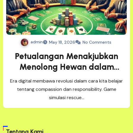
admin
May 18, 2026
No Comments
Petualangan Menakjubkan
Menolong Hewan dalam
Dunia Virtual
Era digital membawa revolusi dalam cara kita belajar
tentang compassion dan responsibility. Game
simulasi rescue…
Tentang Kami