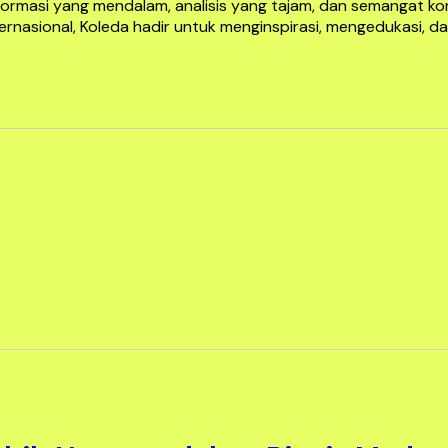
formasi yang mendalam, analisis yang tajam, dan semangat kom
nasional, Koleda hadir untuk menginspirasi, mengedukasi, 