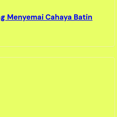
ang Menyemai Cahaya Batin