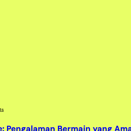
ts
e: Pengalaman Bermain yang Aman