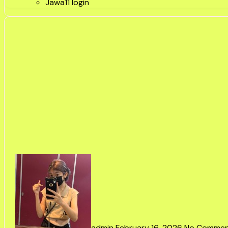
Jawa11 login
admin
February 16, 2026
No Commen