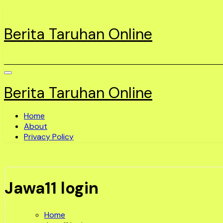
Skip
to
content
Berita Taruhan Online
Berita Taruhan Online
Home
About
Privacy Policy
Jawa11 login
Home