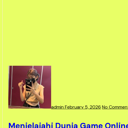
admin
February 5, 2026
No Commen
Menjelajahi Dunia Game Onlin