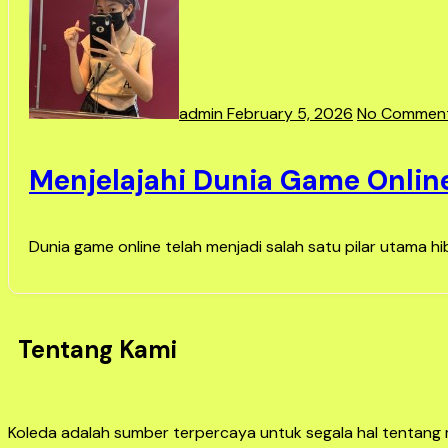
admin
February 5, 2026
No Commen
Menjelajahi Dunia Game Onlin
Dunia game online telah menjadi salah satu pilar utama hi
Tentang Kami
Koleda adalah sumber terpercaya untuk segala hal tentang mus