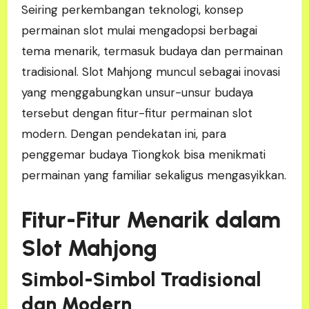
Seiring perkembangan teknologi, konsep
permainan slot mulai mengadopsi berbagai
tema menarik, termasuk budaya dan permainan
tradisional. Slot Mahjong muncul sebagai inovasi
yang menggabungkan unsur-unsur budaya
tersebut dengan fitur-fitur permainan slot
modern. Dengan pendekatan ini, para
penggemar budaya Tiongkok bisa menikmati
permainan yang familiar sekaligus mengasyikkan.
Fitur-Fitur Menarik dalam
Slot Mahjong
Simbol-Simbol Tradisional
dan Modern