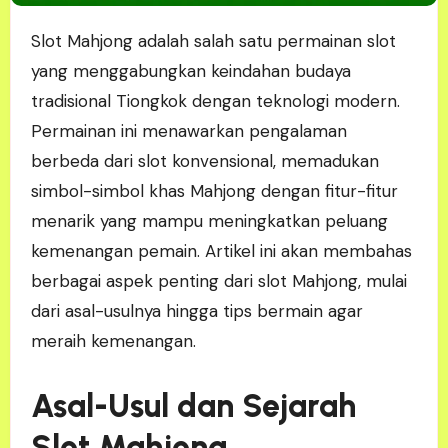
Slot Mahjong adalah salah satu permainan slot
yang menggabungkan keindahan budaya
tradisional Tiongkok dengan teknologi modern.
Permainan ini menawarkan pengalaman
berbeda dari slot konvensional, memadukan
simbol-simbol khas Mahjong dengan fitur-fitur
menarik yang mampu meningkatkan peluang
kemenangan pemain. Artikel ini akan membahas
berbagai aspek penting dari slot Mahjong, mulai
dari asal-usulnya hingga tips bermain agar
meraih kemenangan.
Asal-Usul dan Sejarah
Slot Mahjong