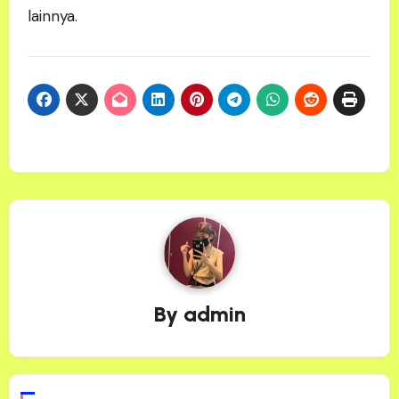
lainnya.
By
admin