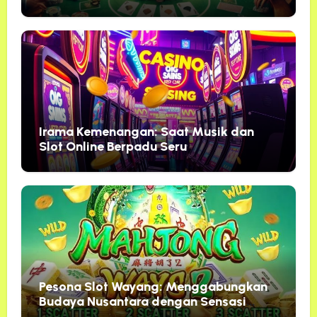
Irama Kemenangan: Saat Musik dan
Slot Online Berpadu Seru
Pesona Slot Wayang: Menggabungkan
Budaya Nusantara dengan Sensasi
Bermain Modern