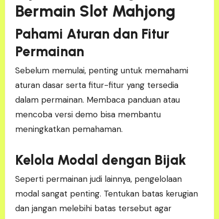
Bermain Slot Mahjong
Pahami Aturan dan Fitur
Permainan
Sebelum memulai, penting untuk memahami
aturan dasar serta fitur-fitur yang tersedia
dalam permainan. Membaca panduan atau
mencoba versi demo bisa membantu
meningkatkan pemahaman.
Kelola Modal dengan Bijak
Seperti permainan judi lainnya, pengelolaan
modal sangat penting. Tentukan batas kerugian
dan jangan melebihi batas tersebut agar