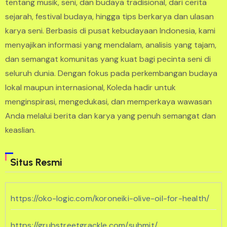
tentang musik, seni, dan budaya tradisional, dari cerita
sejarah, festival budaya, hingga tips berkarya dan ulasan
karya seni. Berbasis di pusat kebudayaan Indonesia, kami
menyajikan informasi yang mendalam, analisis yang tajam,
dan semangat komunitas yang kuat bagi pecinta seni di
seluruh dunia. Dengan fokus pada perkembangan budaya
lokal maupun internasional, Koleda hadir untuk
menginspirasi, mengedukasi, dan memperkaya wawasan
Anda melalui berita dan karya yang penuh semangat dan
keaslian.
Situs Resmi
https://oko-logic.com/koroneiki-olive-oil-for-health/
https://grubstreetgrackle.com/submit/