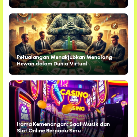
Harmoni Usaha 10 Mei 2026
Petualangan Menakjubkan Menolong
Hewan dalam Dunia Virtual
Irama Kemenangan: Saat Musik dan
Slot Online Berpadu Seru