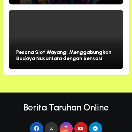
Pesona Slot Wayang: Menggabungkan
Budaya Nusantara dengan Sensasi
Bermain Modern
Berita Taruhan Online