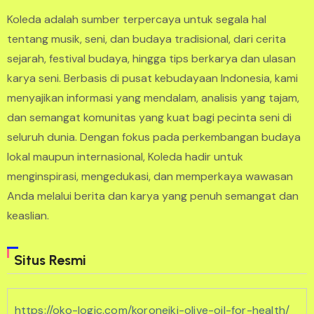
Koleda adalah sumber terpercaya untuk segala hal
tentang musik, seni, dan budaya tradisional, dari cerita
sejarah, festival budaya, hingga tips berkarya dan ulasan
karya seni. Berbasis di pusat kebudayaan Indonesia, kami
menyajikan informasi yang mendalam, analisis yang tajam,
dan semangat komunitas yang kuat bagi pecinta seni di
seluruh dunia. Dengan fokus pada perkembangan budaya
lokal maupun internasional, Koleda hadir untuk
menginspirasi, mengedukasi, dan memperkaya wawasan
Anda melalui berita dan karya yang penuh semangat dan
keaslian.
Situs Resmi
https://oko-logic.com/koroneiki-olive-oil-for-health/