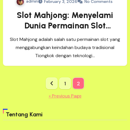
admin
February 3, 2026
No Comments
Slot Mahjong: Menyelami
Dunia Permainan Slot
Tradisional dan Modern
Slot Mahjong adalah salah satu permainan slot yang
menggabungkan keindahan budaya tradisional
Tiongkok dengan teknologi…
Posts
1
2
pagination
« Previous Page
Tentang Kami