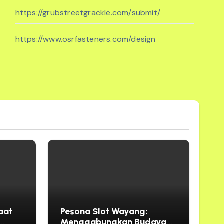
https://grubstreetgrackle.com/submit/
https://www.osrfasteners.com/design
jawa11
https://sunshineregionaaca.org/
https://dammam-cleaning.com/
bento11
https://www.geocities.ws/cenat/joker11/
aat
Pesona Slot Wayang:
Menggabungkan Budaya