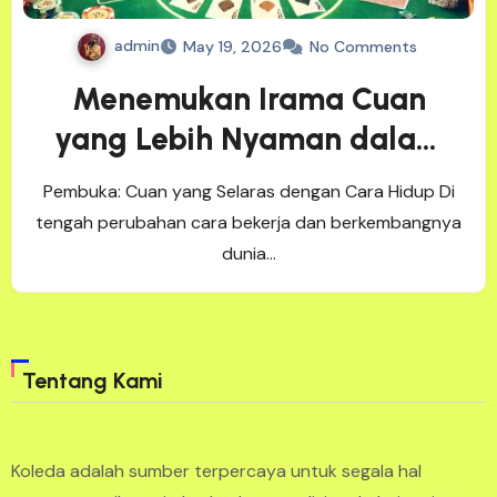
admin
May 19, 2026
No Comments
Menemukan Irama Cuan
yang Lebih Nyaman dalam
Bisnis Modern Redaksi
Pembuka: Cuan yang Selaras dengan Cara Hidup Di
Harmoni Usaha 10 Mei 2026
tengah perubahan cara bekerja dan berkembangnya
dunia…
Tentang Kami
Koleda adalah sumber terpercaya untuk segala hal