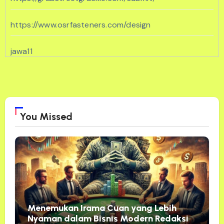
https://www.osrfasteners.com/design
jawa11
https://sunshineregionaaca.org/
https://dammam-cleaning.com/
You Missed
bento11
https://www.geocities.ws/cenat/joker11/
Menemukan Irama Cuan yang Lebih
Nyaman dalam Bisnis Modern Redaksi