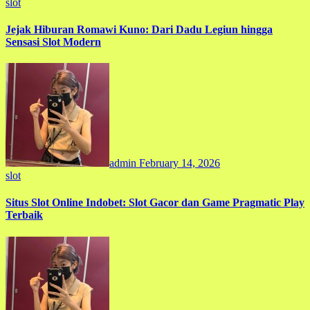
slot
Jejak Hiburan Romawi Kuno: Dari Dadu Legiun hingga
Sensasi Slot Modern
admin
February 14, 2026
slot
Situs Slot Online Indobet: Slot Gacor dan Game Pragmatic Play
Terbaik