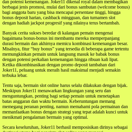
dan potensi kemenangan. Joker11 dikenal royal dalam membagikan
berbagai jenis promosi, mulai dari bonus sambutan (welcome bonus)
bagi anggota baru yang bisa mencapai persentase tinggi, hingga
bonus deposit harian, cashback mingguan, dan turnamen slot
dengan hadiah jackpot progresif yang nilainya terus bertambah.
Banyak cerita sukses beredar di kalangan pemain mengenai
bagaimana bonus-bonus ini membantu mereka memperpanjang
durasi bermain dan akhirnya memicu kombinasi kemenangan besar.
Misalnya, fitur “buy bonus” yang tersedia di beberapa game tertentu
memungkinkan pemain untuk langsung masuk ke babak bonus
dengan potensi perkalian kemenangan hingga ribuan kali lipat.
Ketika dikombinasikan dengan promo deposit tambahan dari
Joker11, peluang untuk meraih hasil maksimal menjadi semakin
terbuka lebar.
Tentu saja, bermain slot online harus selalu dilakukan dengan bijak.
Meskipun Joker11 menawarkan lingkungan yang seru dan
menguntungkan, penting bagi setiap pemain untuk menetapkan
batas anggaran dan waktu bermain. Keberuntungan memang
memegang peranan penting, namun memahami pola permainan dan
memanfaatkan bonus dengan strategi yang tepat adalah kunci untuk
menikmati pengalaman bermain yang optimal.
Secara keseluruhan, Joker11 berhasil memposisikan dirinya sebagai