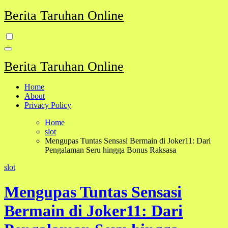
Skip
Berita Taruhan Online
to
content
Berita Taruhan Online
Home
About
Privacy Policy
Home
slot
Mengupas Tuntas Sensasi Bermain di Joker11: Dari
Pengalaman Seru hingga Bonus Raksasa
slot
Mengupas Tuntas Sensasi
Bermain di Joker11: Dari