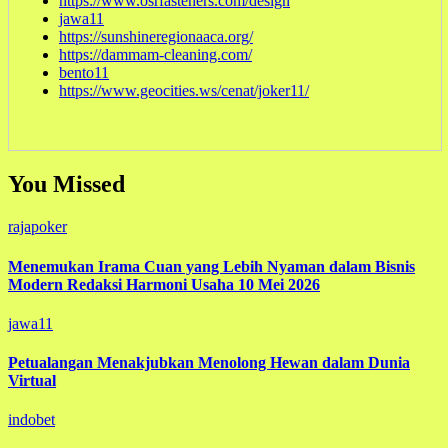
https://www.osrfasteners.com/design
jawa11
https://sunshineregionaaca.org/
https://dammam-cleaning.com/
bento11
https://www.geocities.ws/cenat/joker11/
You Missed
rajapoker
Menemukan Irama Cuan yang Lebih Nyaman dalam Bisnis
Modern Redaksi Harmoni Usaha 10 Mei 2026
jawa11
Petualangan Menakjubkan Menolong Hewan dalam Dunia
Virtual
indobet