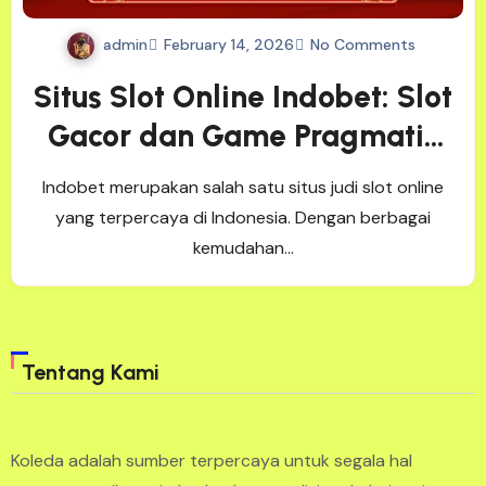
admin
February 14, 2026
No Comments
Situs Slot Online Indobet: Slot
Gacor dan Game Pragmatic
Play Terbaik
Indobet merupakan salah satu situs judi slot online
yang terpercaya di Indonesia. Dengan berbagai
kemudahan…
Tentang Kami
Koleda adalah sumber terpercaya untuk segala hal