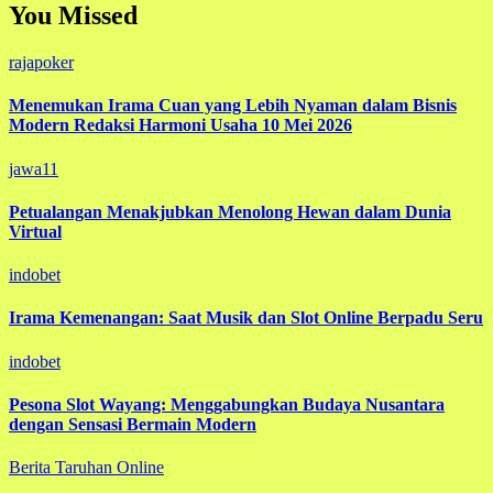
You Missed
rajapoker
Menemukan Irama Cuan yang Lebih Nyaman dalam Bisnis
Modern Redaksi Harmoni Usaha 10 Mei 2026
jawa11
Petualangan Menakjubkan Menolong Hewan dalam Dunia
Virtual
indobet
Irama Kemenangan: Saat Musik dan Slot Online Berpadu Seru
indobet
Pesona Slot Wayang: Menggabungkan Budaya Nusantara
dengan Sensasi Bermain Modern
Berita Taruhan Online